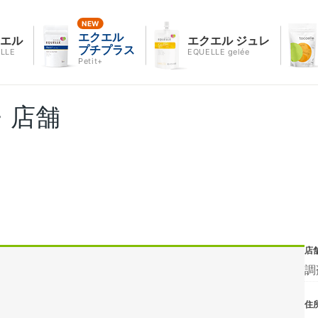
エクエル
クエル
エクエル ジュレ
プチプラス
LLE
EQUELLE gelée
Petit+
・店舗
店
調
住