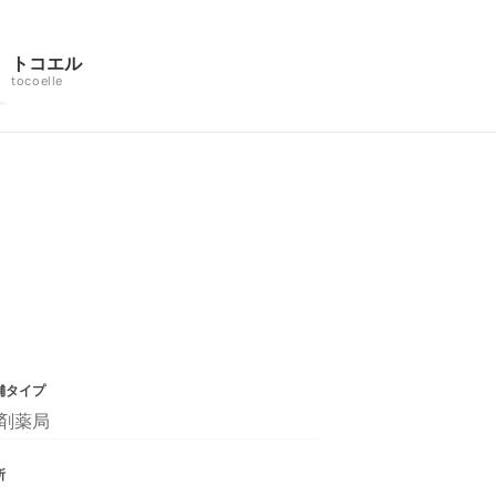
トコエル
tocoelle
舗タイプ
剤薬局
所