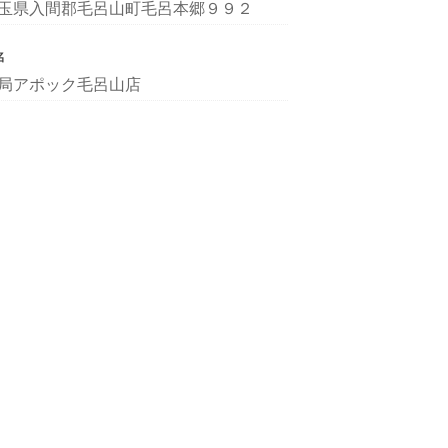
玉県入間郡毛呂山町毛呂本郷９９２
名
局アポック毛呂山店