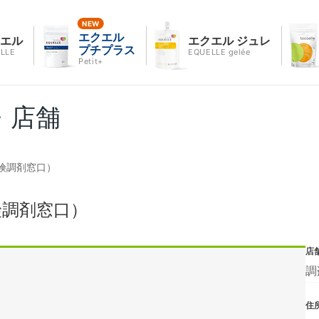
エクエル
クエル
エクエル ジュレ
プチプラス
LLE
EQUELLE gelée
Petit+
・店舗
険調剤窓口）
険調剤窓口）
店
調
住