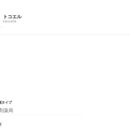
トコエル
tocoelle
舗タイプ
剤薬局
所