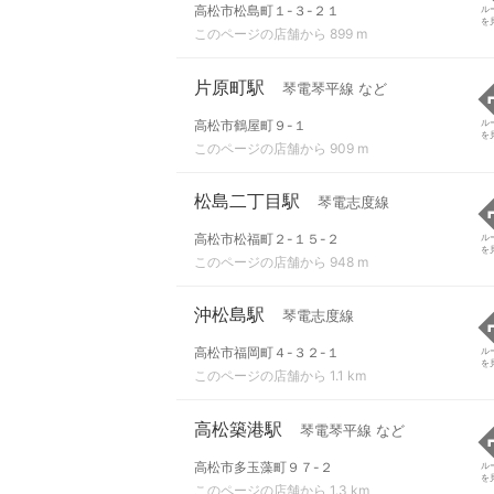
高松市松島町１-３-２１
ル
を
このページの店舗から 899 m
片原町駅
琴電琴平線 など
高松市鶴屋町９-１
ル
を
このページの店舗から 909 m
松島二丁目駅
琴電志度線
高松市松福町２-１５-２
ル
を
このページの店舗から 948 m
沖松島駅
琴電志度線
高松市福岡町４-３２-１
ル
を
このページの店舗から 1.1 km
高松築港駅
琴電琴平線 など
高松市多玉藻町９７-２
ル
を
このページの店舗から 1.3 km