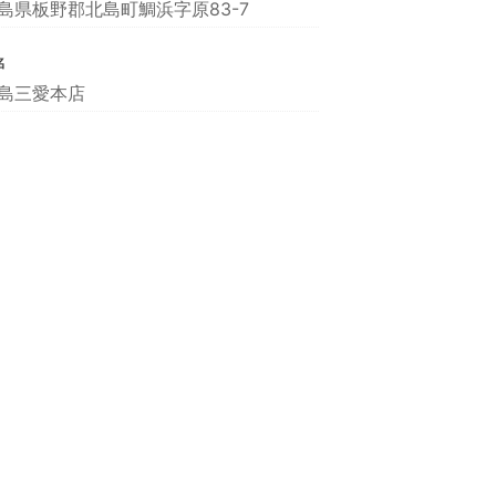
島県板野郡北島町鯛浜字原83-7
名
島三愛本店