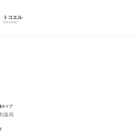
トコエル
tocoelle
舗タイプ
剤薬局
所