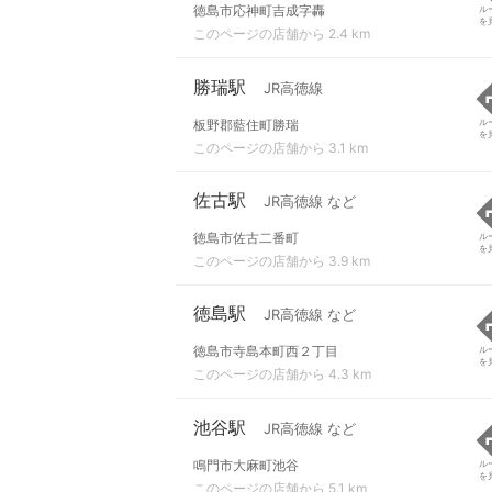
徳島市応神町吉成字轟
ル
を
このページの店舗から 2.4 km
勝瑞駅
JR高徳線
板野郡藍住町勝瑞
ル
を
このページの店舗から 3.1 km
佐古駅
JR高徳線 など
徳島市佐古二番町
ル
を
このページの店舗から 3.9 km
徳島駅
JR高徳線 など
徳島市寺島本町西２丁目
ル
を
このページの店舗から 4.3 km
池谷駅
JR高徳線 など
鳴門市大麻町池谷
ル
を
このページの店舗から 5.1 km