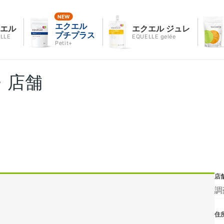
エクエル
クエル
エクエル ジュレ
プチプラス
LLE
EQUELLE gelée
Petit+
・店舗
店
調
住