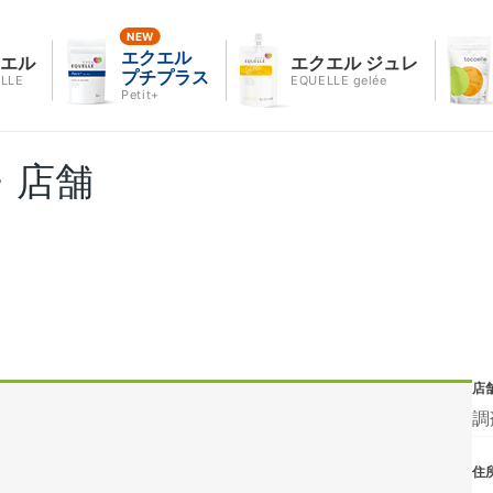
エクエル
クエル
エクエル ジュレ
プチプラス
LLE
EQUELLE gelée
Petit+
・店舗
店
調
住