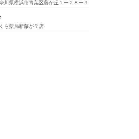
奈川県横浜市青葉区藤が丘１ー２８ー９
名
くら薬局新藤が丘店