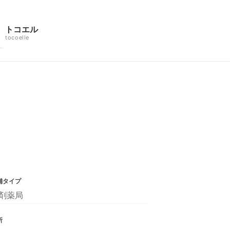
トコエル
tocoelle
舗タイプ
剤薬局
所