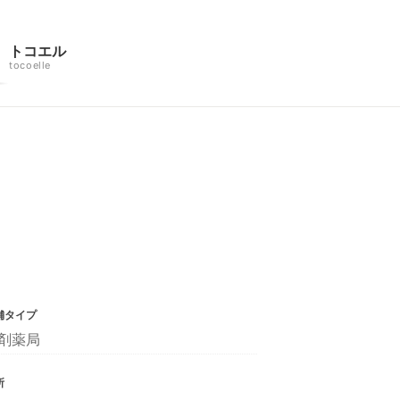
トコエル
tocoelle
舗タイプ
剤薬局
所