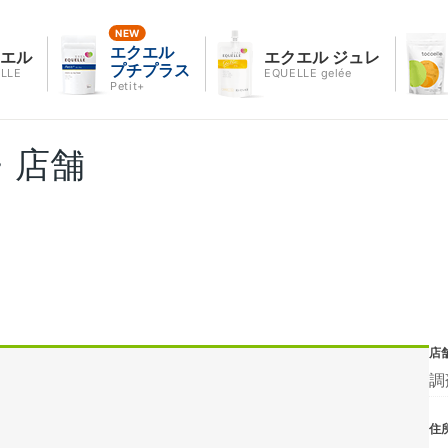
エクエル
クエル
エクエル ジュレ
プチプラス
LLE
EQUELLE gelée
Petit+
・店舗
店
調
住