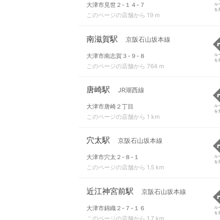
大津市見世２-１４-７
ル
を
このページの店舗から 19 m
南滋賀駅
京阪石山坂本線
大津市南志賀３-９-８
ル
を
このページの店舗から 764 m
唐崎駅
JR湖西線
大津市唐崎２丁目
ル
を
このページの店舗から 1 km
穴太駅
京阪石山坂本線
大津市穴太２-８-１
ル
を
このページの店舗から 1.5 km
近江神宮前駅
京阪石山坂本線
大津市錦織２-７-１６
ル
を
このページの店舗から 1.7 km