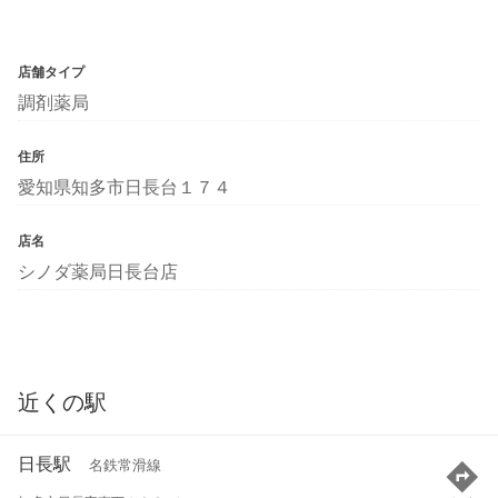
店舗タイプ
調剤薬局
住所
愛知県知多市日長台１７４
店名
シノダ薬局日長台店
近くの駅
日長駅
名鉄常滑線