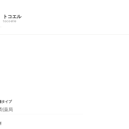
トコエル
tocoelle
舗タイプ
剤薬局
所