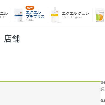
エクエル
クエル
エクエル ジュレ
プチプラス
LLE
EQUELLE gelée
Petit+
・店舗
店
調
住