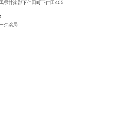
馬県甘楽郡下仁田町下仁田405
名
ーク薬局