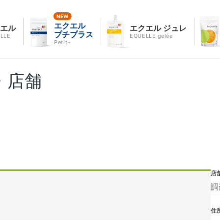
エクエル
クエル
エクエル ジュレ
プチプラス
LLE
EQUELLE gelée
Petit+
・店舗
店
調
住