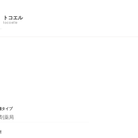
トコエル
tocoelle
舗タイプ
剤薬局
所