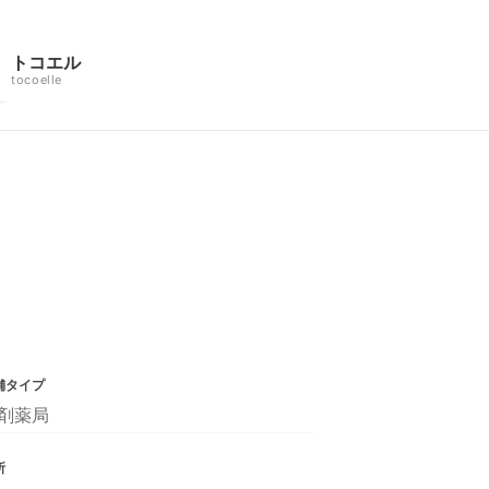
トコエル
tocoelle
舗タイプ
剤薬局
所