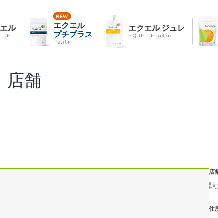
エクエル
クエル
エクエル ジュレ
プチプラス
LLE
EQUELLE gelée
Petit+
・店舗
店
調
住