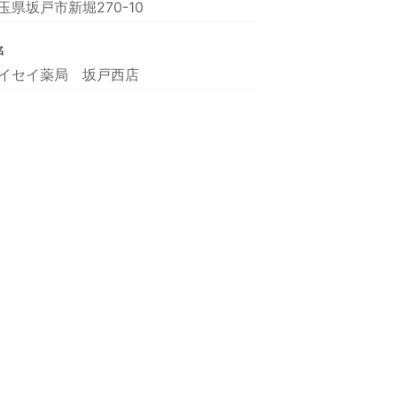
玉県坂戸市新堀270-10
名
イセイ薬局 坂戸西店