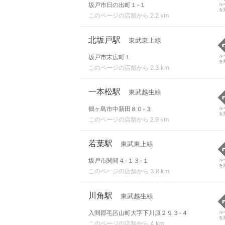
坂戸市日の出町１-１
ル
を
このページの店舗から 2.2 km
北坂戸駅
東武東上線
坂戸市末広町１
ル
を
このページの店舗から 2.3 km
一本松駅
東武越生線
鶴ヶ島市中新田８０-３
ル
を
このページの店舗から 2.9 km
若葉駅
東武東上線
坂戸市関間４-１３-１
ル
を
このページの店舗から 3.8 km
川角駅
東武越生線
入間郡毛呂山町大字下川原２９３-４
ル
を
このページの店舗から 4 km