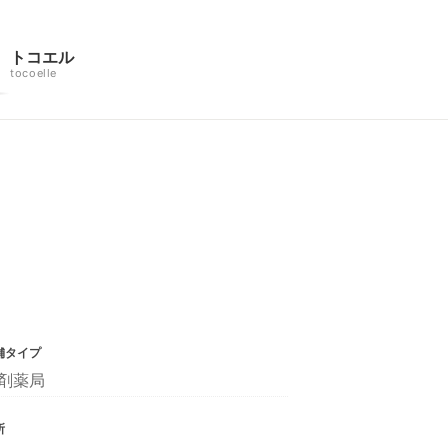
トコエル
tocoelle
舗タイプ
剤薬局
所