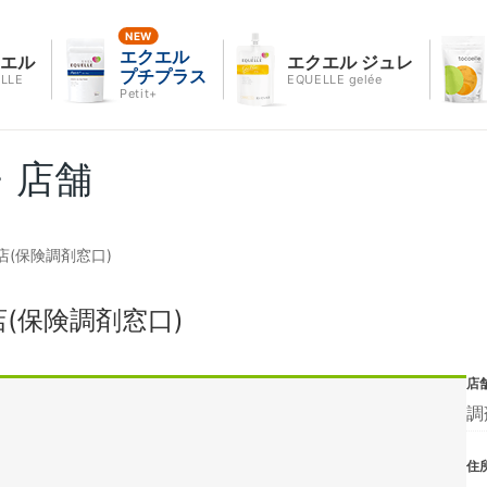
エクエル
クエル
エクエル ジュレ
プチプラス
LLE
EQUELLE gelée
Petit+
・店舗
(保険調剤窓口)
(保険調剤窓口)
店
調
住