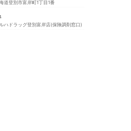
海道登別市富岸町1丁目1番
名
ルハドラッグ登別富岸店(保険調剤窓口)