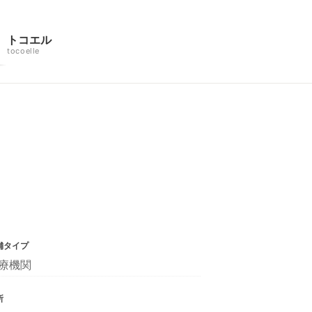
トコエル
tocoelle
舗タイプ
療機関
所