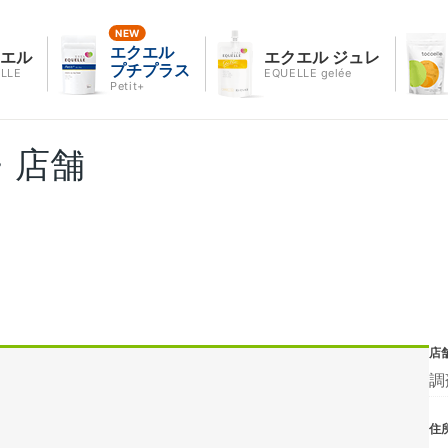
エクエル
クエル
エクエル ジュレ
プチプラス
LLE
EQUELLE gelée
Petit+
・店舗
店
調
住