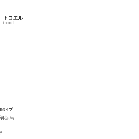
トコエル
tocoelle
舗タイプ
剤薬局
所