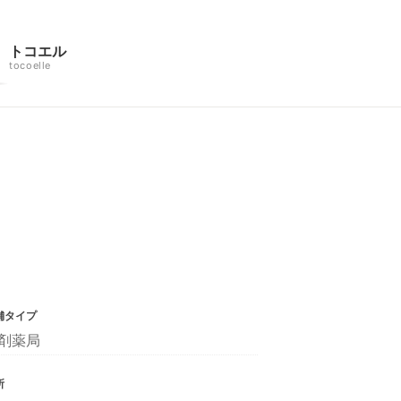
トコエル
tocoelle
舗タイプ
剤薬局
所