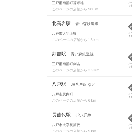
三戸郡南部町苫米地
ル
を
このページの店舗から 968 m
北高岩駅
青い森鉄道線
八戸市大字上野
ル
を
このページの店舗から 1.8 km
剣吉駅
青い森鉄道線
三戸郡南部町剣吉
ル
を
このページの店舗から 3.9 km
八戸駅
JR八戸線 など
八戸市尻内町
ル
を
このページの店舗から 6 km
長苗代駅
JR八戸線
八戸市大字長苗代
ル
を
このページの店舗から 9 km