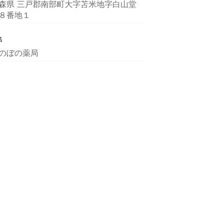
森県 三戸郡南部町大字苫米地字白山堂
８番地１
名
のぼの薬局