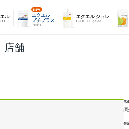
エクエル
クエル
エクエル ジュレ
プチプラス
LLE
EQUELLE gelée
Petit+
・店舗
店
調
住