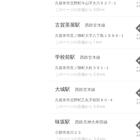
久留米市北野町今山字大六６２７-１
ル
を
このページの店舗から 539 m
古賀茶屋駅
西鉄甘木線
久留米市宮ノ陣町大字八丁島１８８６-１
ル
を
このページの店舗から 1 km
学校前駅
西鉄甘木線
久留米市宮ノ陣町大杜３９１-１
ル
を
このページの店舗から 2.9 km
大城駅
西鉄甘木線
久留米市北野町乙丸字前田８０-４
ル
を
このページの店舗から 2.9 km
味坂駅
西鉄天神大牟田線
小郡市赤川２３
ル
を
このページの店舗から 3.6 km