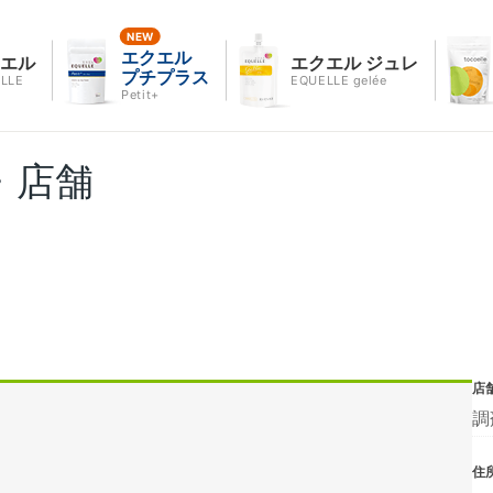
エクエル
クエル
エクエル ジュレ
プチプラス
LLE
EQUELLE gelée
Petit+
・店舗
店
調
住