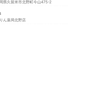
岡県久留米市北野町今山475-2
名
りん薬局北野店