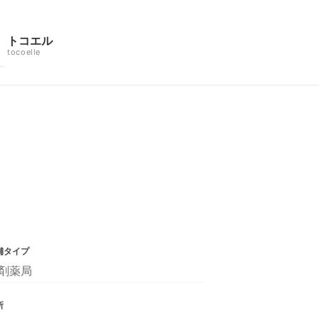
トコエル
tocoelle
舗タイプ
剤薬局
所