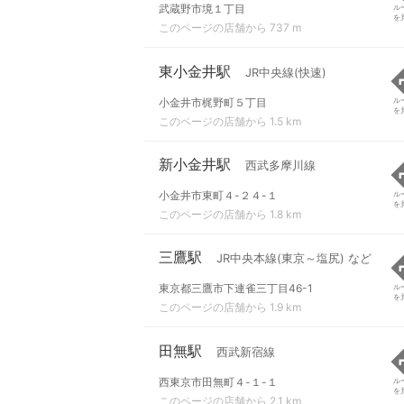
武蔵野市境１丁目
ル
を
このページの店舗から 737 m
東小金井駅
JR中央線(快速)
小金井市梶野町５丁目
ル
を
このページの店舗から 1.5 km
新小金井駅
西武多摩川線
小金井市東町４-２４-１
ル
を
このページの店舗から 1.8 km
三鷹駅
JR中央本線(東京～塩尻) など
東京都三鷹市下連雀三丁目46-1
ル
を
このページの店舗から 1.9 km
田無駅
西武新宿線
西東京市田無町４-１-１
ル
を
このページの店舗から 2.1 km