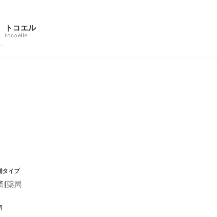
トコエル
tocoelle
舗タイプ
剤薬局
所