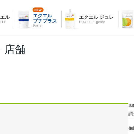
エクエル
クエル
エクエル ジュレ
プチプラス
LLE
EQUELLE gelée
Petit+
・店舗
店
調
住