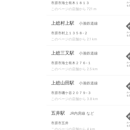
市原市海士有木１８１３
ル
を
このページの店舗から 721 m
上総村上駅
小湊鉄道線
市原市村上１３５８-２
ル
を
このページの店舗から 2.1 km
上総三又駅
小湊鉄道線
市原市海士有木２７６-１
ル
を
このページの店舗から 2.5 km
上総山田駅
小湊鉄道線
市原市磯ケ谷２０７９-３
ル
を
このページの店舗から 3.8 km
五井駅
JR内房線 など
市原市五井
ル
を
このページの店舗から 4 km