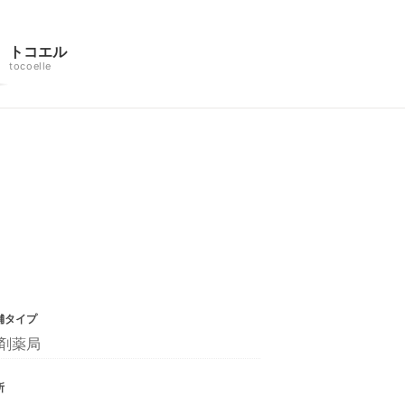
トコエル
tocoelle
舗タイプ
剤薬局
所