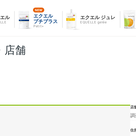
エクエル
クエル
エクエル ジュレ
プチプラス
LLE
EQUELLE gelée
Petit+
・店舗
店
調
住