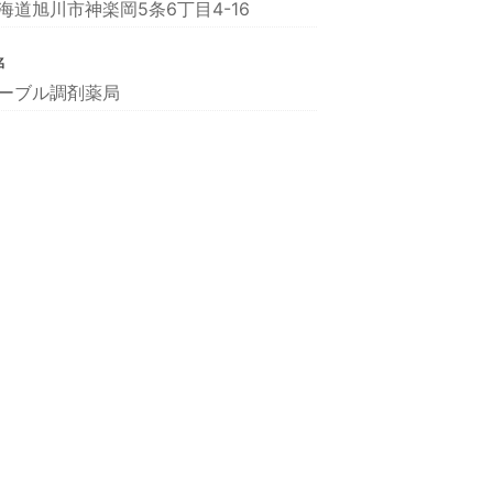
海道旭川市神楽岡5条6丁目4-16
名
ーブル調剤薬局