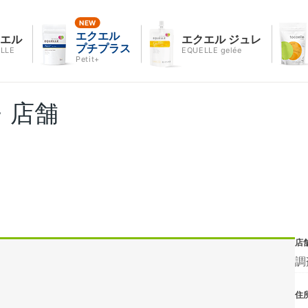
エクエル
クエル
エクエル ジュレ
プチプラス
LLE
EQUELLE gelée
Petit+
・店舗
店
調
住