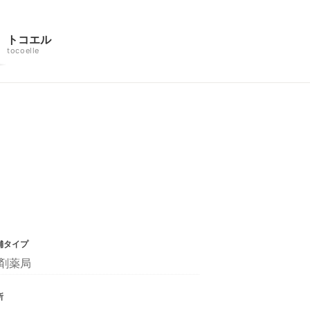
トコエル
tocoelle
舗タイプ
剤薬局
所