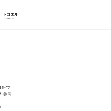
トコエル
tocoelle
舗タイプ
剤薬局
所