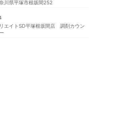
奈川県平塚市根坂間252
名
リエイトSD平塚根坂間店 調剤カウン
ー