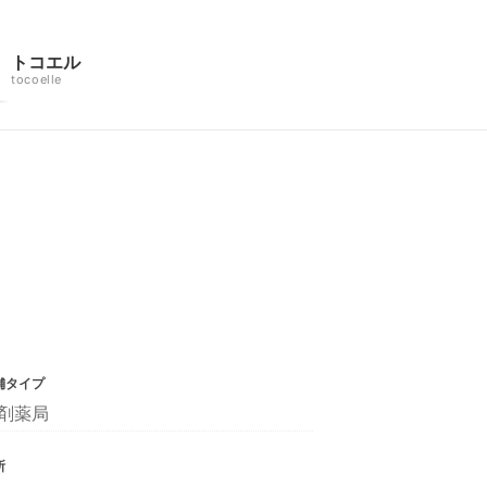
トコエル
tocoelle
舗タイプ
剤薬局
所