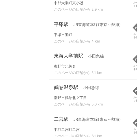
中郡大磯町東小磯
ル
を
このページの店舗から 2.9 km
平塚駅
JR東海道本線(東京～熱海)
平塚市宝町
ル
を
このページの店舗から 4 km
東海大学前駅
小田急線
秦野市北矢名
ル
を
このページの店舗から 5.1 km
鶴巻温泉駅
小田急線
秦野市鶴巻北２丁目
ル
を
このページの店舗から 5.6 km
二宮駅
JR東海道本線(東京～熱海)
中郡二宮町二宮
ル
を
このページの店舗から 6.1 km