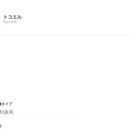
トコエル
tocoelle
舗タイプ
剤薬局
所