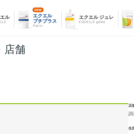
エクエル
クエル
エクエル ジュレ
プチプラス
LLE
EQUELLE gelée
Petit+
・店舗
店
調
住