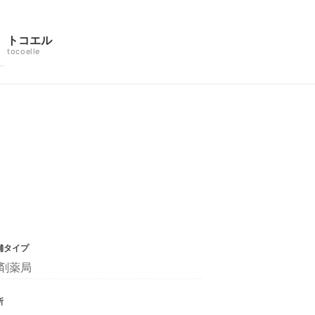
トコエル
tocoelle
舗タイプ
剤薬局
所