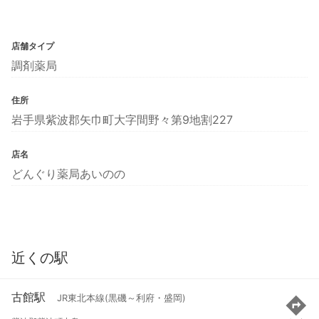
店舗タイプ
調剤薬局
住所
岩手県紫波郡矢巾町大字間野々第9地割227
店名
どんぐり薬局あいのの
近くの駅
古館駅
JR東北本線(黒磯～利府・盛岡)