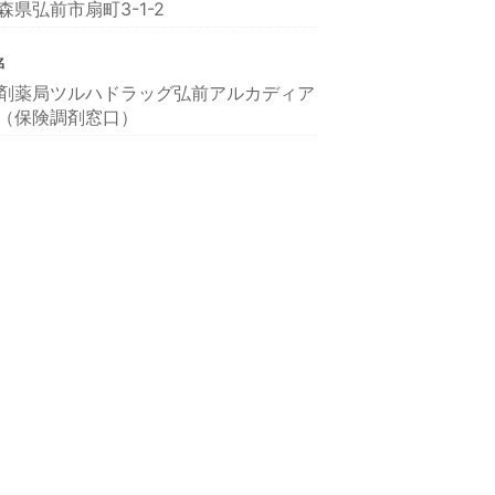
森県弘前市扇町3-1-2
名
剤薬局ツルハドラッグ弘前アルカディア
（保険調剤窓口）