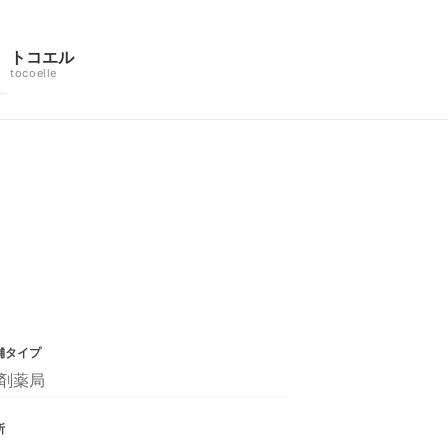
トコエル
tocoelle
舗タイプ
剤薬局
所