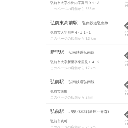
弘前市大字小比内字富田９１-３
ル
を
このページの店舗から 555 m
弘前東高前駅
弘南鉄道弘南線
弘前市大字川先４-１１-１
ル
を
このページの店舗から 1.3 km
新里駅
弘南鉄道弘南線
弘前市大字新里字東里見１４-２
ル
を
このページの店舗から 1.7 km
弘前駅
弘南鉄道弘南線
弘前市表町
ル
を
このページの店舗から 2 km
弘前駅
JR奥羽本線(新庄～青森)
弘前市表町
ル
を
このページの店舗から 2.1 km