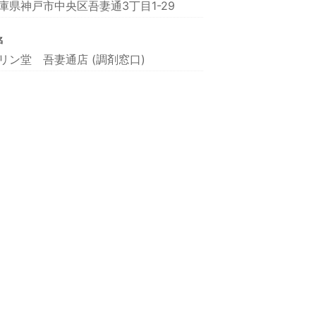
庫県神戸市中央区吾妻通3丁目1-29
名
リン堂 吾妻通店 (調剤窓口)