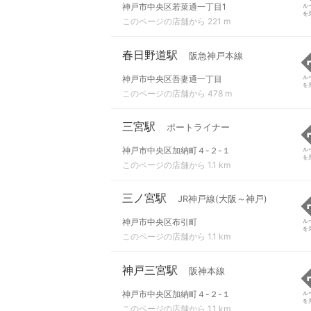
神戸市中央区若菜通一丁目1
ル
を
このページの店舗から 221 m
春日野道駅
阪急神戸本線
神戸市中央区吾妻通一丁目
ル
を
このページの店舗から 478 m
三宮駅
ポートライナー
神戸市中央区加納町４-２-１
ル
を
このページの店舗から 1.1 km
三ノ宮駅
JR神戸線(大阪～神戸)
神戸市中央区布引町
ル
を
このページの店舗から 1.1 km
神戸三宮駅
阪神本線
神戸市中央区加納町４-２-１
ル
を
このページの店舗から 1.1 km