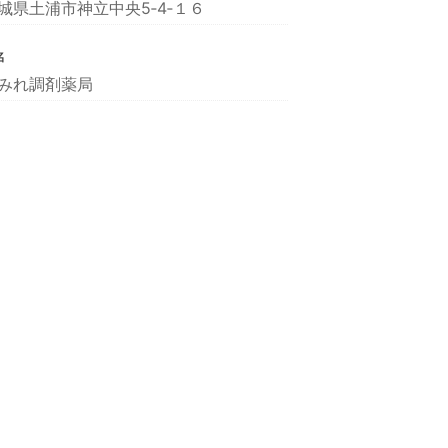
城県土浦市神立中央5‐4‐１６
名
みれ調剤薬局