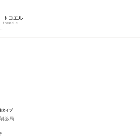
トコエル
tocoelle
舗タイプ
剤薬局
所