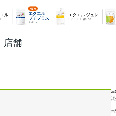
エクエル
クエル
エクエル ジュレ
プチプラス
LLE
EQUELLE gelée
Petit+
・店舗
店
調
住