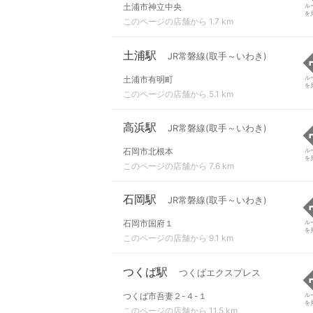
土浦市神立中央
ル
を
このページの店舗から 1.7 km
土浦駅
JR常磐線(取手～いわき)
土浦市有明町
ル
を
このページの店舗から 5.1 km
高浜駅
JR常磐線(取手～いわき)
石岡市北根本
ル
を
このページの店舗から 7.6 km
石岡駅
JR常磐線(取手～いわき)
石岡市国府１
ル
を
このページの店舗から 9.1 km
つくば駅
つくばエクスプレス
つくば市吾妻２-４-１
ル
を
このページの店舗から 11.5 km