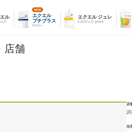
エクエル
クエル
エクエル ジュレ
プチプラス
LLE
EQUELLE gelée
Petit+
・店舗
店
調
住