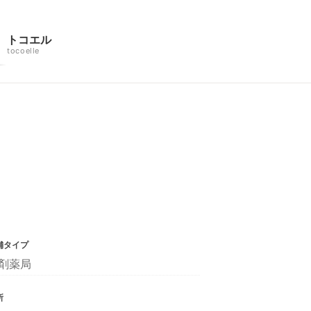
トコエル
tocoelle
舗タイプ
剤薬局
所