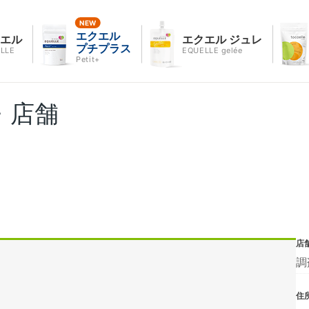
エクエル
クエル
エクエル ジュレ
プチプラス
LLE
EQUELLE gelée
Petit+
・店舗
店
調
住