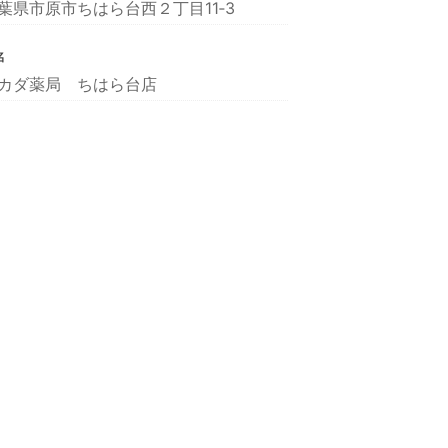
葉県市原市ちはら台西２丁目11‐3
名
カダ薬局 ちはら台店