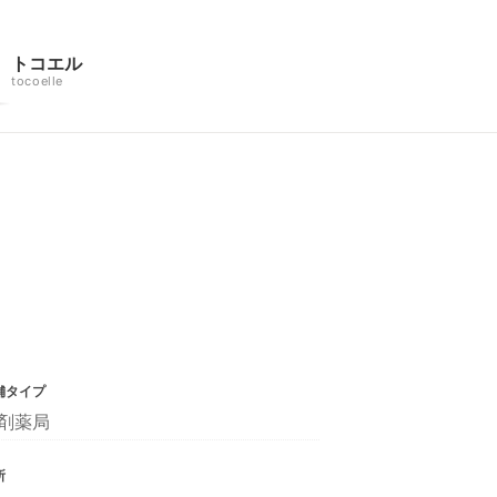
トコエル
tocoelle
舗タイプ
剤薬局
所