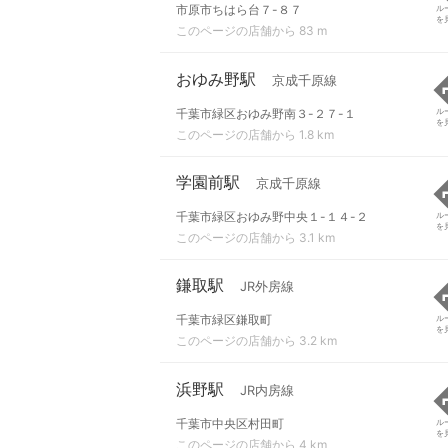
市原市ちはら台７-８７
ル
を
このページの店舗から 83 m
おゆみ野駅
京成千原線
千葉市緑区おゆみ野南３-２７-１
ル
を
このページの店舗から 1.8 km
学園前駅
京成千原線
千葉市緑区おゆみ野中央１-１４-２
ル
を
このページの店舗から 3.1 km
鎌取駅
JR外房線
千葉市緑区鎌取町
ル
を
このページの店舗から 3.2 km
浜野駅
JR内房線
千葉市中央区村田町
ル
を
このページの店舗から 4 km