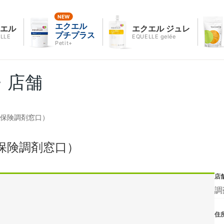
エクエル
クエル
エクエル ジュレ
プチプラス
LLE
EQUELLE gelée
Petit+
・店舗
(保険調剤窓口）
保険調剤窓口）
店
調
住