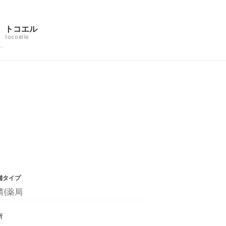
トコエル
tocoelle
舗タイプ
剤薬局
所