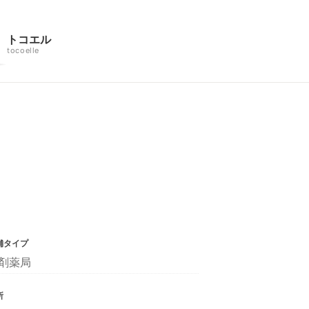
トコエル
tocoelle
舗タイプ
剤薬局
所