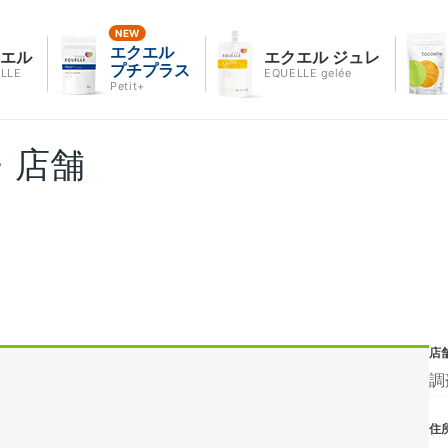
エクエル
クエル
エクエル ジュレ
プチプラス
LLE
EQUELLE gelée
Petit+
・店舗
店
調
住