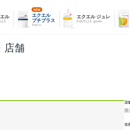
エクエル
クエル
エクエル ジュレ
プチプラス
LLE
EQUELLE gelée
Petit+
・店舗
店
医
住