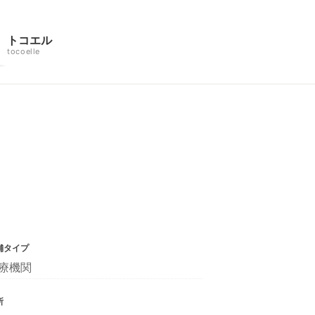
トコエル
tocoelle
舗タイプ
療機関
所