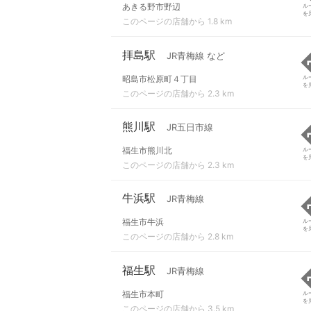
あきる野市野辺
ル
を
このページの店舗から 1.8 km
拝島駅
JR青梅線 など
昭島市松原町４丁目
ル
を
このページの店舗から 2.3 km
熊川駅
JR五日市線
福生市熊川北
ル
を
このページの店舗から 2.3 km
牛浜駅
JR青梅線
福生市牛浜
ル
を
このページの店舗から 2.8 km
福生駅
JR青梅線
福生市本町
ル
を
このページの店舗から 3.5 km