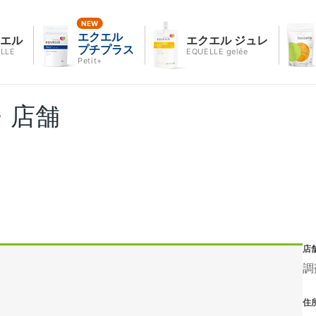
エクエル
クエル
エクエル ジュレ
プチプラス
LLE
EQUELLE gelée
Petit+
・店舗
店
調
住