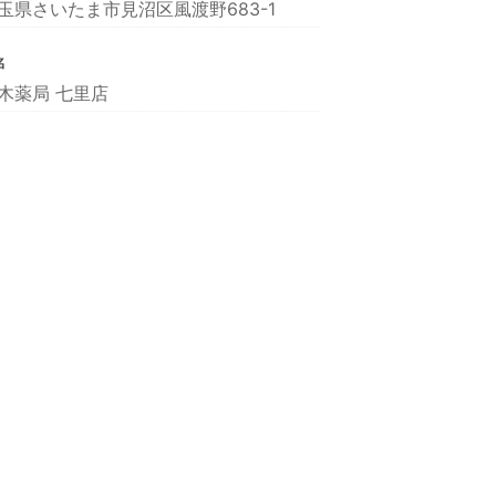
玉県さいたま市見沼区風渡野683-1
名
木薬局 七里店