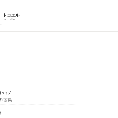
トコエル
tocoelle
舗タイプ
剤薬局
所