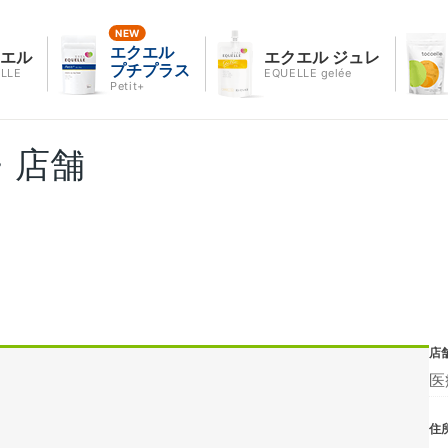
エクエル
クエル
エクエル ジュレ
プチプラス
LLE
EQUELLE gelée
Petit+
・店舗
店
医
住