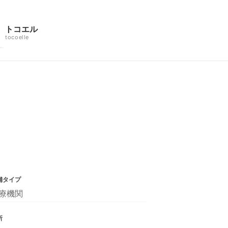
トコエル
tocoelle
舗タイプ
療機関
所