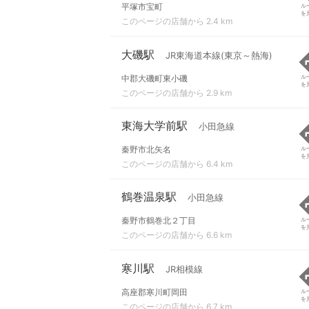
平塚市宝町
ル
を
このページの店舗から 2.4 km
大磯駅
JR東海道本線(東京～熱海)
中郡大磯町東小磯
ル
を
このページの店舗から 2.9 km
東海大学前駅
小田急線
秦野市北矢名
ル
を
このページの店舗から 6.4 km
鶴巻温泉駅
小田急線
秦野市鶴巻北２丁目
ル
を
このページの店舗から 6.6 km
寒川駅
JR相模線
高座郡寒川町岡田
ル
を
このページの店舗から 6.7 km