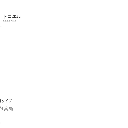
トコエル
tocoelle
舗タイプ
剤薬局
所