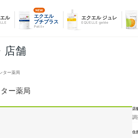
エクエル
クエル
エクエル ジュレ
プチプラス
LLE
EQUELLE gelée
Petit+
・店舗
ンター薬局
ンター薬局
店
調
住