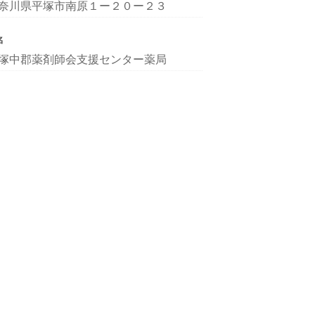
奈川県平塚市南原１ー２０ー２３
名
塚中郡薬剤師会支援センター薬局