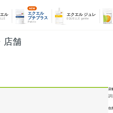
エクエル
クエル
エクエル ジュレ
プチプラス
LLE
EQUELLE gelée
Petit+
・店舗
店
調
住