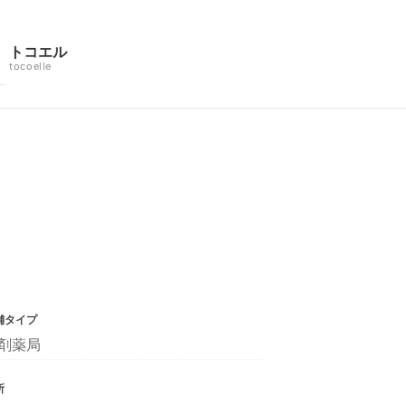
トコエル
tocoelle
舗タイプ
剤薬局
所