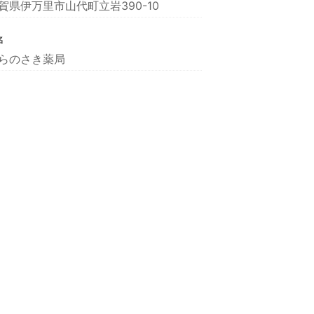
賀県伊万里市山代町立岩390-10
名
らのさき薬局