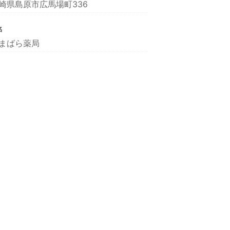
崎県島原市広馬場町336
名
まばら薬局