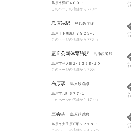
島原市津町４０９-１
ル
を
このページの店舗から 279 m
島原港駅
島原鉄道線
島原市下川尻町７９２３-２
ル
を
このページの店舗から 773 m
霊丘公園体育館駅
島原鉄道線
島原市弁天町２-７３８９-１０
ル
を
このページの店舗から 799 m
島原駅
島原鉄道線
島原市片町５７７-１
ル
を
このページの店舗から 1.7 km
三会駅
島原鉄道線
島原市大手原町甲２２１８-１
ル
を
このページの店舗から 4.7 km