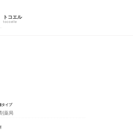
トコエル
tocoelle
舗タイプ
剤薬局
所