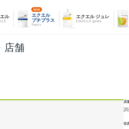
エクエル
クエル
エクエル ジュレ
プチプラス
LLE
EQUELLE gelée
Petit+
・店舗
店
調
住