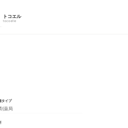
トコエル
tocoelle
舗タイプ
剤薬局
所