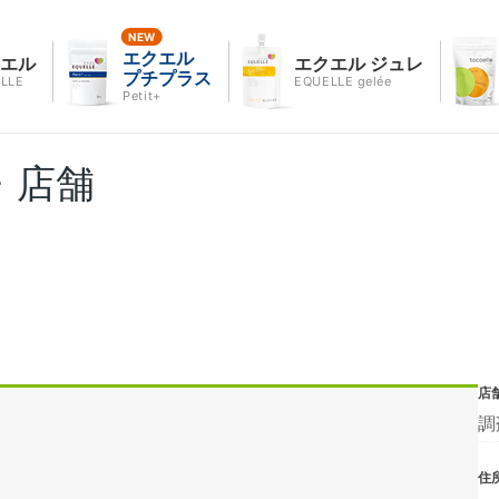
エクエル
クエル
エクエル ジュレ
プチプラス
LLE
EQUELLE gelée
Petit+
・店舗
店
調
住