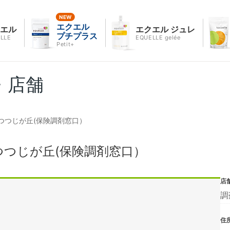
エクエル
クエル
エクエル ジュレ
プチプラス
LLE
EQUELLE gelée
Petit+
・店舗
つつじが丘(保険調剤窓口）
つじが丘(保険調剤窓口）
店
調
住