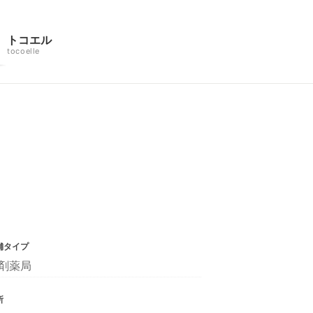
トコエル
tocoelle
舗タイプ
剤薬局
所