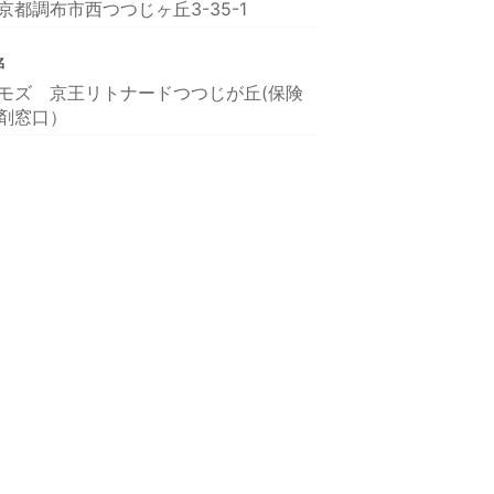
京都調布市西つつじヶ丘3-35-1
名
モズ 京王リトナードつつじが丘(保険
剤窓口）