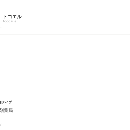
トコエル
tocoelle
舗タイプ
剤薬局
所