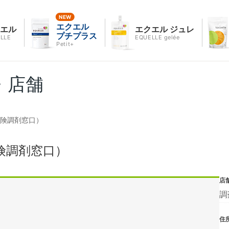
エクエル
クエル
エクエル ジュレ
プチプラス
LLE
EQUELLE gelée
Petit+
・店舗
保険調剤窓口）
険調剤窓口）
店
調
住