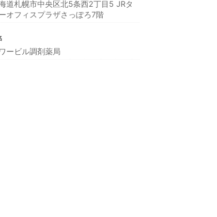
海道札幌市中央区北5条西2丁目5 JRタ
ーオフィスプラザさっぽろ7階
名
ワービル調剤薬局