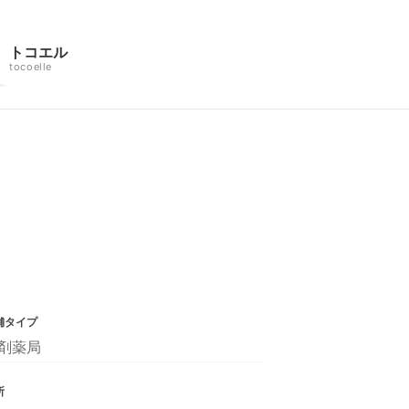
トコエル
tocoelle
舗タイプ
剤薬局
所