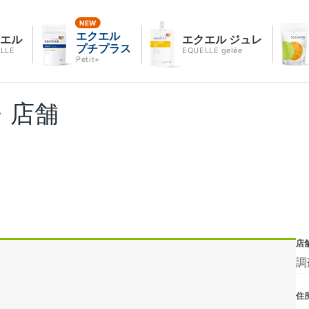
エクエル
クエル
エクエル ジュレ
プチプラス
LLE
EQUELLE gelée
Petit+
・店舗
店
調
住