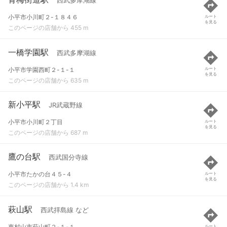
西武多摩湖線
小平市小川町２-１８４６
ルート
を見る
このページの店舗から 455 m
一橋学園駅
西武多摩湖線
小平市学園西町２-１-１
ルート
を見る
このページの店舗から 635 m
新小平駅
JR武蔵野線
小平市小川町２丁目
ルート
を見る
このページの店舗から 687 m
鷹の台駅
西武国分寺線
小平市たかの台４５-４
ルート
を見る
このページの店舗から 1.4 km
萩山駅
西武拝島線 など
東村山市萩山町２-１-１
ルート