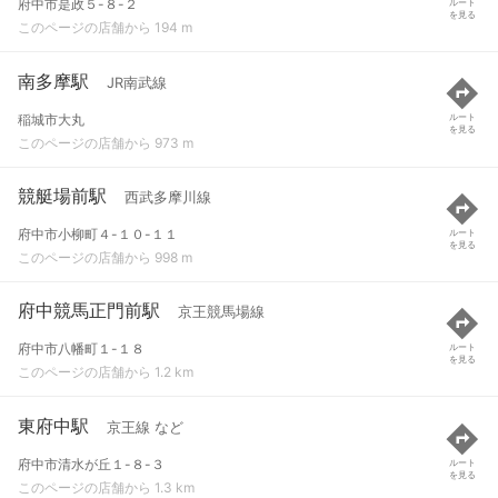
府中市是政５-８-２
ルート
を見る
このページの店舗から 194 m
南多摩駅
JR南武線
稲城市大丸
ルート
を見る
このページの店舗から 973 m
競艇場前駅
西武多摩川線
府中市小柳町４-１０-１１
ルート
を見る
このページの店舗から 998 m
府中競馬正門前駅
京王競馬場線
府中市八幡町１-１８
ルート
を見る
このページの店舗から 1.2 km
東府中駅
京王線 など
府中市清水が丘１-８-３
ルート
を見る
このページの店舗から 1.3 km