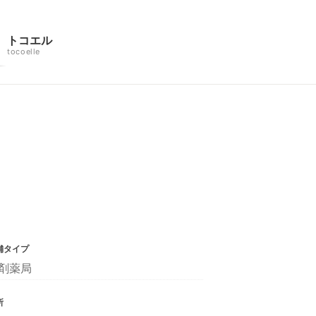
トコエル
tocoelle
舗タイプ
剤薬局
所