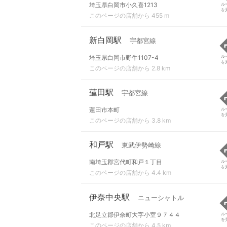
埼玉県白岡市小久喜1213
ル
を
このページの店舗から 455 m
新白岡駅
宇都宮線
埼玉県白岡市野牛1107-4
ル
を
このページの店舗から 2.8 km
蓮田駅
宇都宮線
蓮田市本町
ル
を
このページの店舗から 3.8 km
和戸駅
東武伊勢崎線
南埼玉郡宮代町和戸１丁目
ル
を
このページの店舗から 4.4 km
伊奈中央駅
ニューシャトル
北足立郡伊奈町大字小室９７４４
ル
を
このページの店舗から 4.5 km