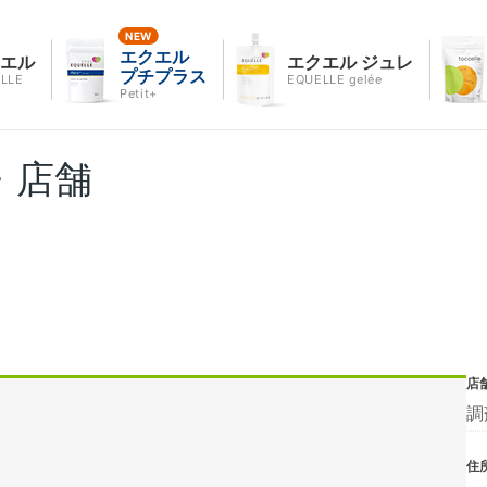
エクエル
クエル
エクエル ジュレ
プチプラス
LLE
EQUELLE gelée
Petit+
・店舗
店
調
住