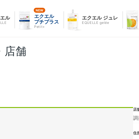
エクエル
クエル
エクエル ジュレ
プチプラス
LLE
EQUELLE gelée
Petit+
・店舗
店
調
住