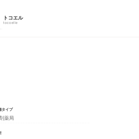
トコエル
tocoelle
舗タイプ
剤薬局
所