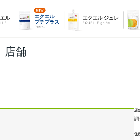
エクエル
クエル
エクエル ジュレ
プチプラス
LLE
EQUELLE gelée
Petit+
・店舗
店
調
住