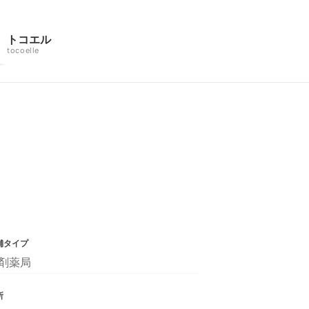
トコエル
tocoelle
舗タイプ
剤薬局
所