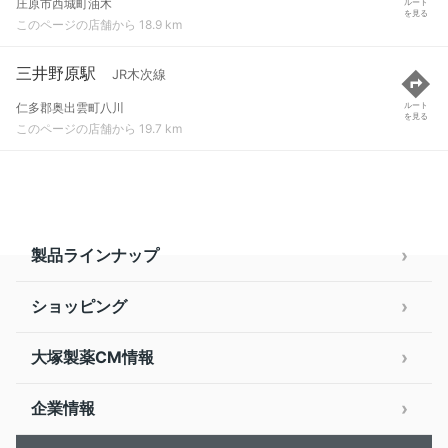
庄原市西城町油木
ルート
を見る
このページの店舗から 18.9 km
三井野原駅
JR木次線
仁多郡奥出雲町八川
ルート
を見る
このページの店舗から 19.7 km
製品ラインナップ
ショッピング
大塚製薬CM情報
企業情報