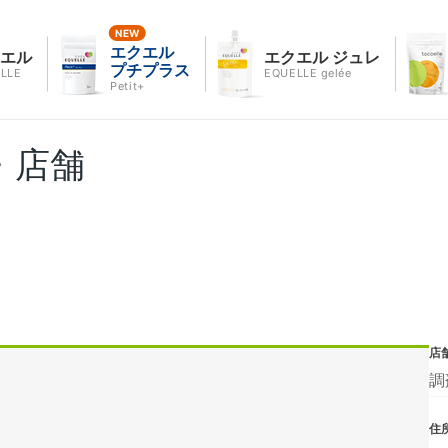
エクエル
クエル
エクエル ジュレ
プチプラス
LLE
EQUELLE gelée
Petit+
・店舗
店
調
住