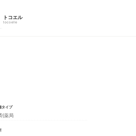
トコエル
tocoelle
舗タイプ
剤薬局
所