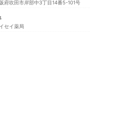
阪府吹田市岸部中3丁目14番5-101号
名
イセイ薬局