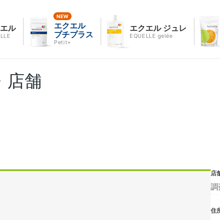
エクエル
クエル
エクエル ジュレ
プチプラス
LLE
EQUELLE gelée
Petit+
・店舗
店
調
住