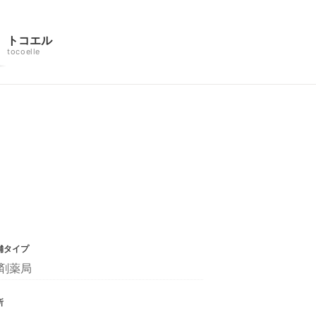
トコエル
tocoelle
舗タイプ
剤薬局
所