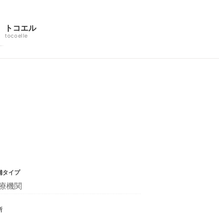
トコエル
tocoelle
舗タイプ
療機関
所