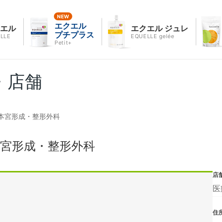
エクエル
クエル
エクエル ジュレ
プチプラス
LLE
EQUELLE gelée
Petit+
・店舗
本宮形成・整形外科
宮形成・整形外科
店
医
住