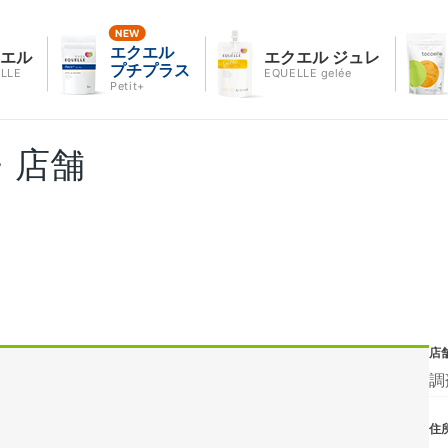
エクエル
クエル
エクエル ジュレ
プチプラス
LLE
EQUELLE gelée
Petit+
・店舗
店
調
住