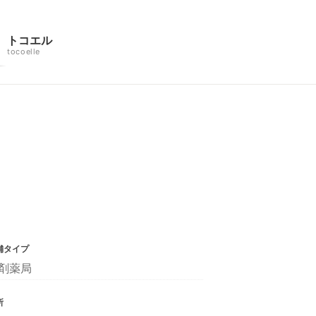
トコエル
tocoelle
舗タイプ
剤薬局
所